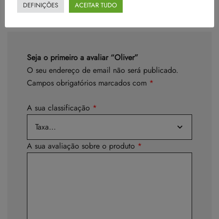
DEFINIÇÕES
ACEITAR TUDO
Seja o primeiro a avaliar “Oliver”
O seu endereço de email não será publicado.
Campos obrigatórios marcados com
*
A sua classificação
*
A sua avaliação sobre o produto
*