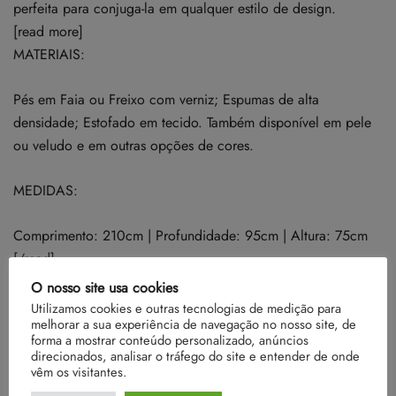
perfeita para conjuga-la em qualquer estilo de design.
[read more]
MATERIAIS:
Pés em Faia ou Freixo com verniz; Espumas de alta
densidade; Estofado em tecido. Também disponível em pele
ou veludo e em outras opções de cores.
MEDIDAS:
Comprimento: 210cm | Profundidade: 95cm | Altura: 75cm
[/read]
O nosso site usa cookies
Utilizamos cookies e outras tecnologias de medição para
Cor
Azul, Castanho, Cinzento
melhorar a sua experiência de navegação no nosso site, de
forma a mostrar conteúdo personalizado, anúncios
direcionados, analisar o tráfego do site e entender de onde
vêm os visitantes.
Ainda não existem avaliações.