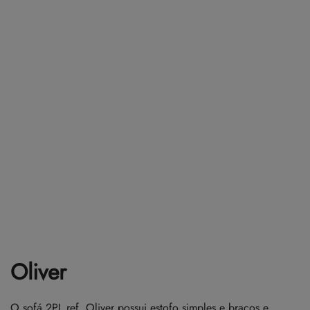
Oliver
O sofá 2PL ref. Oliver possui estofo simples e braços e