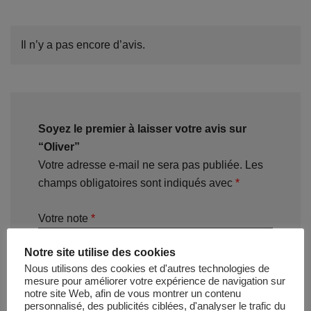
Il n’y a pas encore d’avis.
Soyez le premier à laisser votre avis sur
“Oliver”
Votre adresse e-mail ne sera pas publiée.
Les
champs obligatoires sont indiqués avec
*
Votre note
*
Notre site utilise des cookies
Nous utilisons des cookies et d'autres technologies de
Votre avis
*
mesure pour améliorer votre expérience de navigation sur
notre site Web, afin de vous montrer un contenu
personnalisé, des publicités ciblées, d'analyser le trafic du