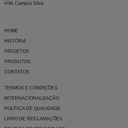
may
be
chosen
on
HOME
the
HISTÓRIA
product
page
PROJETOS
PRODUTOS
CONTATOS
TERMOS E CONDIÇÕES
INTERNACIONALIZAÇÃO
POLÍTICA DE QUALIDADE
LIVRO DE RECLAMAÇÕES