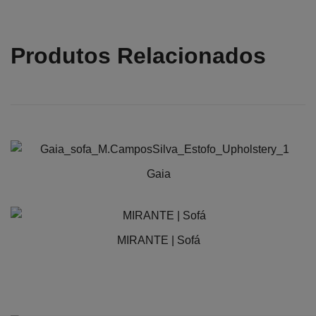
Produtos Relacionados
Gaia
This
product
has
MIRANTE | Sofá
multiple
variants.
The
options