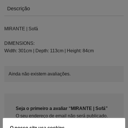
Descrição
MIRANTE | Sofá
DIMENSIONS:
Width: 301cm | Depth: 113cm | Height: 84cm
Ainda não existem avaliações.
Seja o primeiro a avaliar “MIRANTE | Sofá”
O seu endereço de email não será publicado.
Campos obrigatórios marcados com
*
O nosso site usa cookies