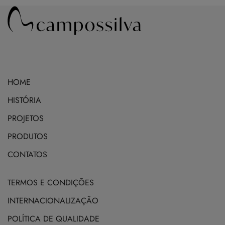
multiple
may
variants.
be
The
chosen
options
on
may
the
be
product
HOME
chosen
page
on
HISTÓRIA
the
PROJETOS
product
PRODUTOS
page
CONTATOS
TERMOS E CONDIÇÕES
INTERNACIONALIZAÇÃO
POLÍTICA DE QUALIDADE