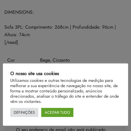
DIMENSIONS:
Sofa 3PL: Comprimento: 268cm | Profundidade: 96cm |
Altura: 74cm
[/read]
Cor
Bege, Cinzento
O nosso site usa cookies
Utilizamos cookies e outras tecnologias de medição para
melhorar a sua experiência de navegação no nosso site, de
Ainda não existem avaliações.
forma a mostrar conteúdo personalizado, anúncios
direcionados, analisar o tráfego do site e entender de onde
vêm os visitantes.
DEFINIÇÕES
ACEITAR TUDO
Seja o primeiro a avaliar “Bauhaus”
O seu endereço de email não será publicado.