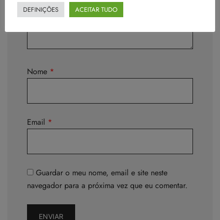
DEFINIÇÕES
ACEITAR TUDO
Nome
*
Email
*
Guardar o meu nome, email e site neste
navegador para a próxima vez que eu comentar.