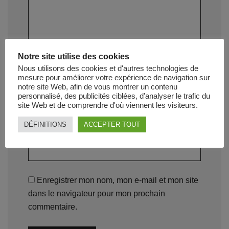
Notre site utilise des cookies
Nous utilisons des cookies et d'autres technologies de
Nom
*
mesure pour améliorer votre expérience de navigation sur
notre site Web, afin de vous montrer un contenu
personnalisé, des publicités ciblées, d'analyser le trafic du
site Web et de comprendre d'où viennent les visiteurs.
DÉFINITIONS
ACCEPTER TOUT
E-mail
*
Enregistrer mon nom, mon e-mail et mon site
dans le navigateur pour mon prochain
commentaire.