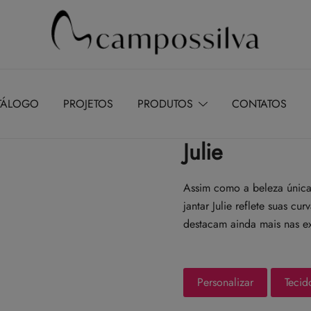
Produção de peças de estofamento
M.campossilva
TÁLOGO
PROJETOS
PRODUTOS
CONTATOS
Julie
Assim como a beleza única
jantar Julie reflete suas c
destacam ainda mais nas e
Personalizar
Tecid