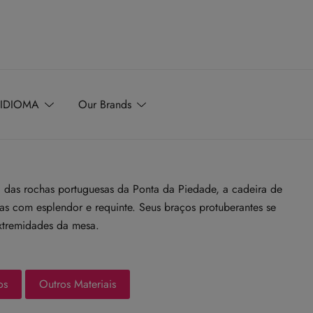
IDIOMA
Our Brands
 das rochas portuguesas da Ponta da Piedade, a cadeira de
urvas com esplendor e requinte. Seus braços protuberantes se
xtremidades da mesa.
os
Outros Materiais