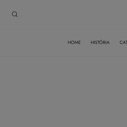
Saltar
para
o
conteúdo
HOME
HISTÓRIA
CA