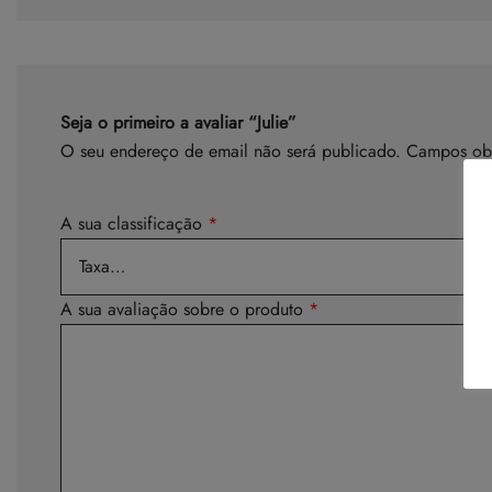
Seja o primeiro a avaliar “Julie”
O seu endereço de email não será publicado.
Campos ob
A sua classificação
*
A sua avaliação sobre o produto
*