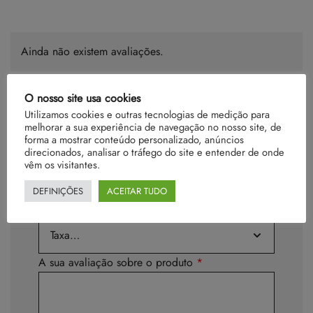
Ainda não existem avaliações.
O nosso site usa cookies
Utilizamos cookies e outras tecnologias de medição para
melhorar a sua experiência de navegação no nosso site, de
Seja o primeiro a avaliar “Garret”
forma a mostrar conteúdo personalizado, anúncios
direcionados, analisar o tráfego do site e entender de onde
O seu endereço de email não será publicado.
vêm os visitantes.
Campos obrigatórios marcados com
*
DEFINIÇÕES
ACEITAR TUDO
A sua classificação
*
A sua avaliação sobre o produto
*