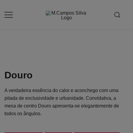
Saltar
para
o
Produção de peças de estofamento
M.campossilva
conteúdo
Douro
A verdadeira essência do calor e aconchego com uma
pitada de exclusividade e urbanidade. Convidativa, a
mesa de centro Douro apresenta-se elegantemente de
todos os ângulos.