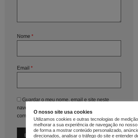
Nome
*
Email
*
Guardar o meu nome, email e site neste
navegador para a próxima vez que eu
O nosso site usa cookies
comentar.
Utilizamos cookies e outras tecnologias de medição
melhorar a sua experiência de navegação no nosso 
de forma a mostrar conteúdo personalizado, anúnci
direcionados, analisar o tráfego do site e entender d