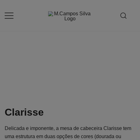
Saltar
para
o
Produção de peças de estofamento
M.campossilva
conteúdo
Clarisse
Delicada e imponente, a mesa de cabeceira Clarisse tem
uma estrutura em duas opções de cores (dourada ou