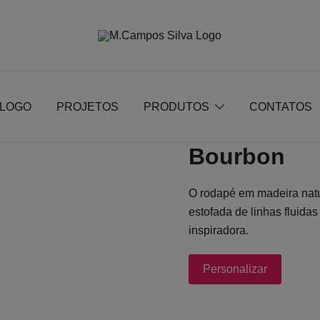
Produção de peças de estofamento
M.campossilva
ÁLOGO
PROJETOS
PRODUTOS
CONTATOS
Bourbon
O rodapé em madeira natu
estofada de linhas fluida
inspiradora.
Personalizar