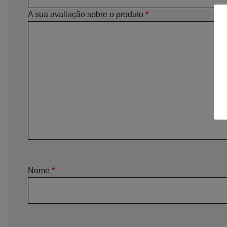
A sua avaliação sobre o produto
*
Nome
*