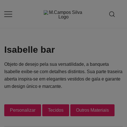
Saltar
para
o
Produção de peças de estofamento
M.campossilva
conteúdo
Isabelle bar
Objeto de desejo pela sua versatilidade, a banqueta
Isabelle exibe-se com detalhes distintos. Sua parte traseira
aberta inspira-se em elegantes vestidos de gala e garante
um design único e marcante.
Personalizar
Tecidos
Outros Materiais