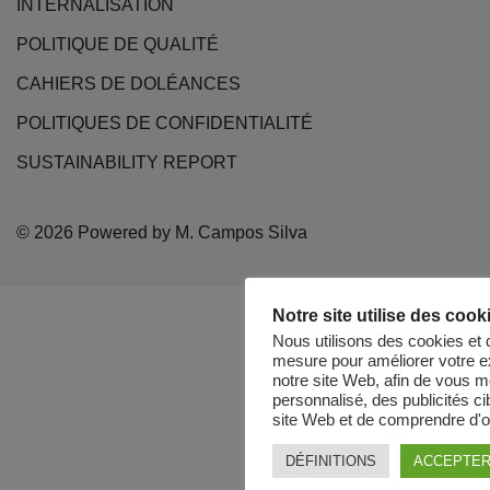
INTERNALISATION
POLITIQUE DE QUALITÉ
CAHIERS DE DOLÉANCES
POLITIQUES DE CONFIDENTIALITÉ
SUSTAINABILITY REPORT
© 2026 Powered by M. Campos Silva
Notre site utilise des cook
Nous utilisons des cookies et 
mesure pour améliorer votre e
notre site Web, afin de vous m
personnalisé, des publicités cib
site Web et de comprendre d'où
DÉFINITIONS
ACCEPTER