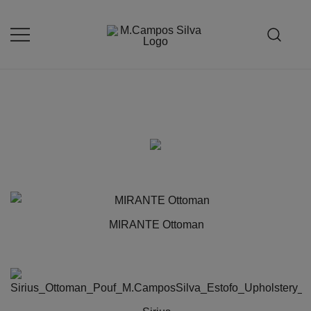
Skip
to
content
Produção de peças de estofamento
M.campossilva
MIRANTE Ottoman
Ce
produit
a
plusieurs