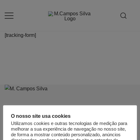
Saltar
para
o
Produção de peças de estofamento
M.campossilva
conteúdo
[tracking-form]
O nosso site usa cookies
HOME
Utilizamos cookies e outras tecnologias de medição para
melhorar a sua experiência de navegação no nosso site,
HISTÓRIA
de forma a mostrar conteúdo personalizado, anúncios