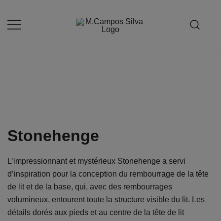
Skip
to
content
Produção de peças de estofamento
M.campossilva
Stonehenge
L’impressionnant et mystérieux Stonehenge a servi
d’inspiration pour la conception du rembourrage de la tête
de lit et de la base, qui, avec des rembourrages
volumineux, entourent toute la structure visible du lit. Les
détails dorés aux pieds et au centre de la tête de lit