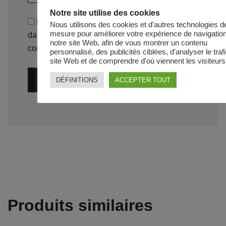
Notre site utilise des cookies
Enregistrer mon nom, mon e-mail et mon site
Nous utilisons des cookies et d'autres technologies d
mesure pour améliorer votre expérience de navigation
dans le navigateur pour mon prochain
notre site Web, afin de vous montrer un contenu
commentaire.
personnalisé, des publicités ciblées, d'analyser le traf
site Web et de comprendre d'où viennent les visiteurs
DÉFINITIONS
ACCEPTER TOUT
Produits similaires