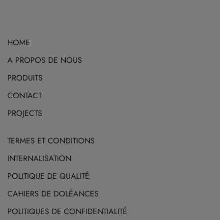
sur
options
la
peuvent
page
être
HOME
du
choisies
produit
sur
A PROPOS DE NOUS
la
PRODUITS
page
CONTACT
du
produit
PROJECTS
TERMES ET CONDITIONS
INTERNALISATION
POLITIQUE DE QUALITÉ
CAHIERS DE DOLÉANCES
POLITIQUES DE CONFIDENTIALITÉ