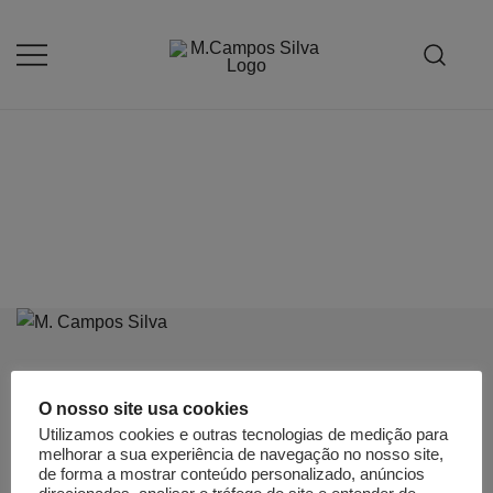
Saltar
para
o
Produção de peças de estofamento
M.campossilva
conteúdo
O nosso site usa cookies
HOME
Utilizamos cookies e outras tecnologias de medição para
melhorar a sua experiência de navegação no nosso site,
HISTÓRIA
de forma a mostrar conteúdo personalizado, anúncios