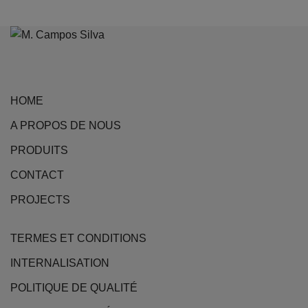
a
plusieurs
variations.
Les
options
HOME
peuvent
être
A PROPOS DE NOUS
choisies
PRODUITS
sur
la
CONTACT
page
PROJECTS
du
produit
TERMES ET CONDITIONS
INTERNALISATION
POLITIQUE DE QUALITÉ