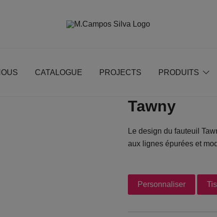
Produção de peças de estofamento
M.campossilva
NOUS
CATALOGUE
PROJECTS
PRODUITS
Tawny
Le design du fauteuil Tawn
aux lignes épurées et mod
Personnaliser
Ti