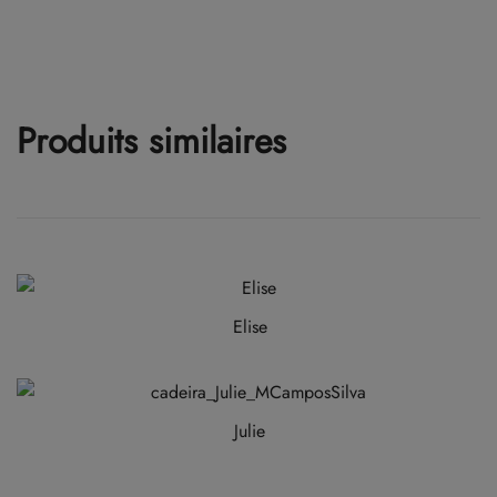
Produits similaires
Elise
Julie
Ce
produit