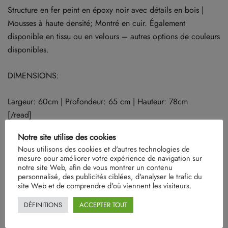
Structure en fer peint en époxy noir avec détails en bois |
Mousses à haute densité; Montré en cuir. Également
disponible en tissu ou en velours – autres options de couleurs
disponibles.
DIMENSIONS:
Largeur: 60cm | Profondeur: 65 cm | Hauteur: 78cm
[/read]
Notre site utilise des cookies
Nous utilisons des cookies et d'autres technologies de
Il n’y a pas encore d’avis.
mesure pour améliorer votre expérience de navigation sur
notre site Web, afin de vous montrer un contenu
personnalisé, des publicités ciblées, d'analyser le trafic du
site Web et de comprendre d'où viennent les visiteurs.
DÉFINITIONS
ACCEPTER TOUT
Soyez le premier à laisser votre avis sur “Paul”