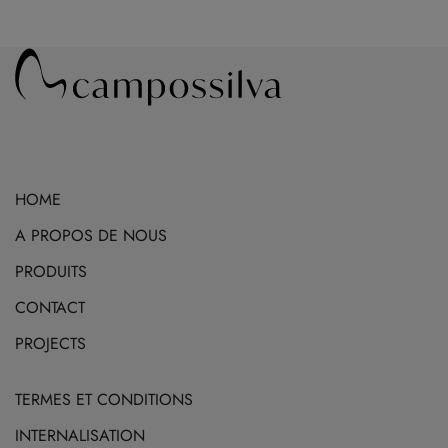
a
plusieurs
variations.
Les
options
peuvent
être
HOME
choisies
sur
A PROPOS DE NOUS
la
PRODUITS
page
CONTACT
du
produit
PROJECTS
TERMES ET CONDITIONS
INTERNALISATION