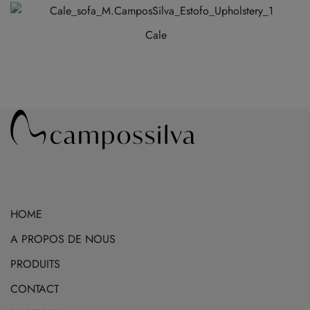
produit
a
Cale
plusieurs
variations.
Les
options
peuvent
être
choisies
sur
la
page
HOME
du
A PROPOS DE NOUS
produit
PRODUITS
CONTACT