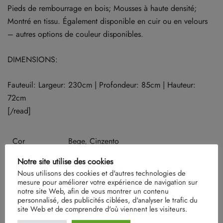
Pieds de rembourrage en bois; Mousses à haute densité;
Montré en tissu. Également disponible en cuir ou en velours
– autres options de couleur disponibles.
DIMENSIONS:
Fauteuil: Largeur: 230cm | Profondeur: 85cm | Hauteur:
72cm
[/read]
Cor
Bege, Cinzento
Notre site utilise des cookies
Nous utilisons des cookies et d'autres technologies de
mesure pour améliorer votre expérience de navigation sur
Il n’y a pas encore d’avis.
notre site Web, afin de vous montrer un contenu
personnalisé, des publicités ciblées, d'analyser le trafic du
site Web et de comprendre d'où viennent les visiteurs.