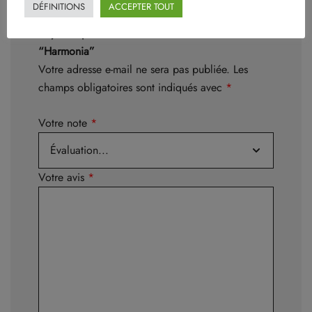
DÉFINITIONS
ACCEPTER TOUT
Soyez le premier à laisser votre avis sur
“Harmonia”
Votre adresse e-mail ne sera pas publiée.
Les
champs obligatoires sont indiqués avec
*
Votre note
*
Votre avis
*